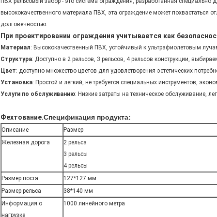
ПВХ рельсовый забор - это система ограждения, разработанная специально 
высококачественного материала ПВХ, эта ограждение может похвастаться о
долговечностью.
При проектировании ограждения учитывается как безопасност
Материал
: Высококачественный ПВХ, устойчивый к ультрафиолетовым луча
Структура
: Доступно в 2 рельсов, 3 рельсов, 4 рельсов конструкции, выбир
Цвет
: доступно множество цветов для удовлетворения эстетических потребн
Установка
: Простой и легкий, не требуется специальных инструментов, эконо
Услуги по обслуживанию
: Низкие затраты на техническое обслуживание, л
Фехтование.
Спецификация продукта:
Описание
Размер
Железная дорога
2 рельса
3 рельсы
4 рельсы
Размер поста
127*127 мм
Размер рельса
38*140 мм
Информация о
1000 линейного метра
нагрузке