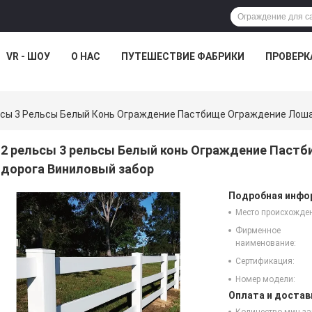
VR - ШОУ
О НАС
ПУТЕШЕСТВИЕ ФАБРИКИ
ПРОВЕРК
ьсы 3 Рельсы Белый Конь Ограждение Пастбище Ограждение Лош
2 рельсы 3 рельсы Белый конь Ограждение Паст
дорога Виниловый забор
Подробная инфор
Место происхожде
Фирменное
наименование:
Сертификация:
Номер модели:
Оплата и достав