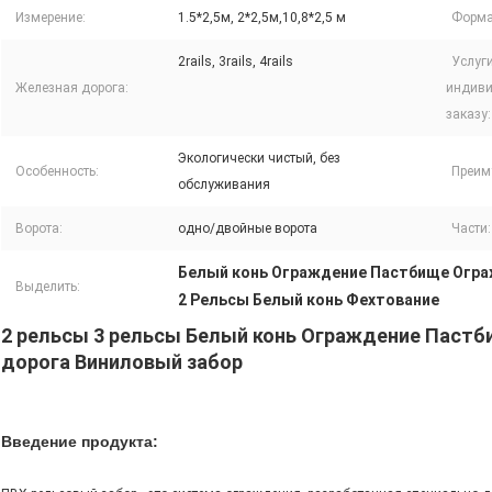
Измерение:
1.5*2,5м, 2*2,5м,10,8*2,5 м
Форма
2rails, 3rails, 4rails
Услуг
Железная дорога:
индив
заказу:
Экологически чистый, без
Особенность:
Преим
обслуживания
Ворота:
одно/двойные ворота
Части:
Белый конь Ограждение Пастбище Огр
Выделить:
2 Рельсы Белый конь Фехтование
2 рельсы 3 рельсы Белый конь Ограждение Паст
дорога Виниловый забор
Введение продукта: