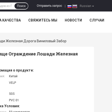
Отправить запрос
Поиск
|
Russian
А КАЧЕСТВА
СВЯЖИТЕСЬ МЫ
НОВОСТИ
СЛУЧАИ
ади Железная Дорога Виниловый Забор
бище Ограждение Лошади Железная
мация о продукте:
ния:
Китай
VELP
SGS
PVC 01
ка Условия: