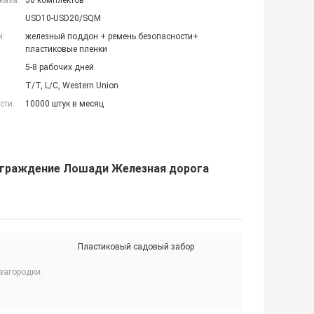
каза:
50 комплектов
USD10-USD20/SQM
и:
железный поддон + ремень безопасности+
пластиковые пленки
5-8 рабочих дней
T/T, L/C, Western Union
сти:
10000 штук в месяц
Ограждение Лошади Железная дорога
Пластиковый садовый забор
загородки: